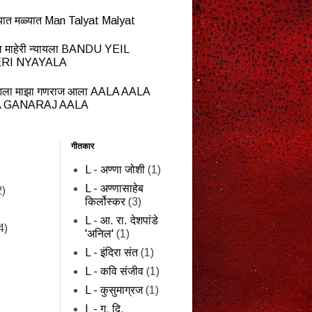
यात मळ्यात Man Talyat Malyat
ेईल माहेरी न्यायला BANDU YEIL
RI NYAYALA
ला माझा गणराज आला AALA AALA
 GANARAJ AALA
गीतकार
L - अण्णा जोशी
(1)
L - अण्णासाहेब
2)
किर्लोस्कर
(3)
L - आ. रा. देशपांडे
4)
'अनिल'
(1)
L - इंदिरा संत
(1)
L - कवि संजीव
(1)
L - कुसुमाग्रज
(1)
)
L - ग. दि.