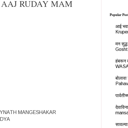
शाल AAJ RUDAY MAM
Popular Pos
आई भवा
Krupe
मन सुद
Gosht
हंबरू
WASA
बोलावा 
Pahav
पार्वती
देवावि
RUDAYNATH MANGESHAKAR
mansa
AIDYA
सावल्या