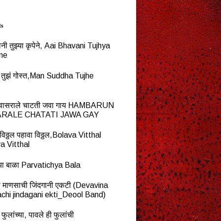
ts
नी तुझ्या कृपेने, Aai Bhavani Tujhya
ne
्ध तुझं गोस्त,Man Suddha Tujhe
न वासराले चाटती जवा गाय HAMBARUN
RALE CHATATI JAWA GAY
विठ्ठल पहावा विठ्ठल,Bolava Vitthal
a Vitthal
च्या बाळा Parvatichya Bala
ना माणसाची जिंदगानी एकटी (Devavina
chi jindagani ekti_Deool Band)
 फुलांच्या, पावले ही फुलांची