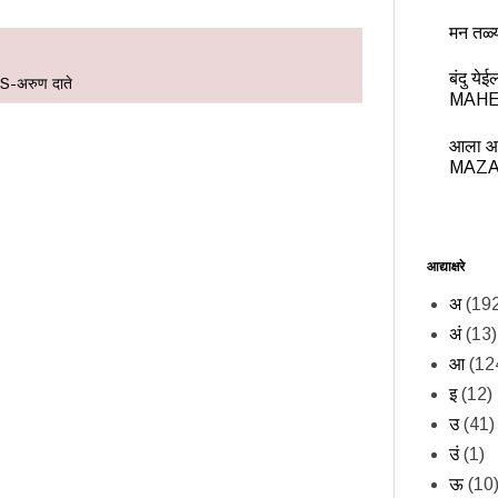
मन तळ्
बंदु य
S-अरुण दाते
MAHE
आला आ
MAZA
आद्याक्षरे
अ
(19
अं
(13)
आ
(12
इ
(12)
उ
(41)
उं
(1)
ऊ
(10