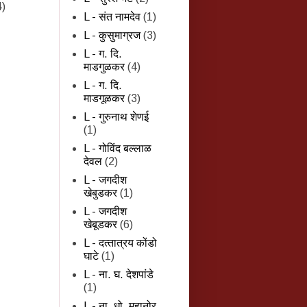
4)
L - संत नामदेव
(1)
L - कुसुमाग्रज
(3)
L - ग. दि.
माडगुळकर
(4)
L - ग. दि.
माडगूळकर
(3)
L - गुरुनाथ शेणई
(1)
L - गोविंद बल्लाळ
देवल
(2)
L - जगदीश
खेबुडकर
(1)
L - जगदीश
खेबूडकर
(6)
L - दत्‍तात्रय कोंडो
घाटे
(1)
L - ना. घ. देशपांडे
(1)
L - ना. धो. महानोर