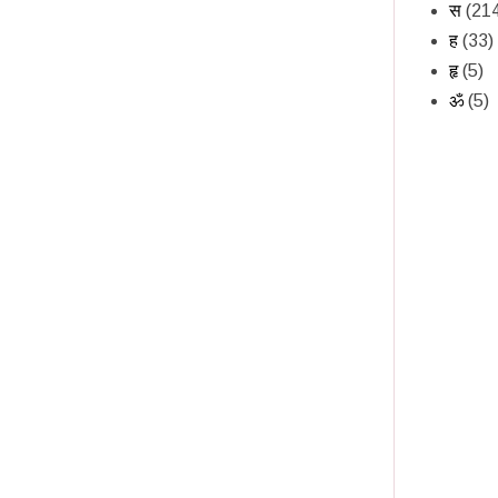
स
(21
ह
(33)
हृ
(5)
ॐ
(5)