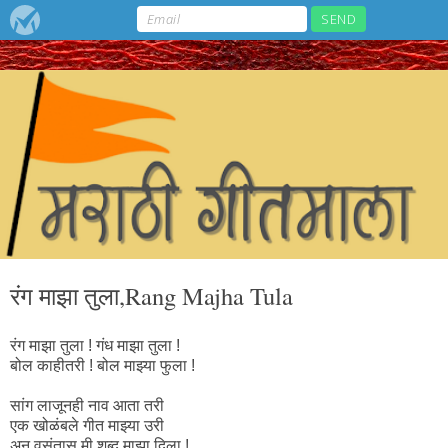
रंग माझा तुला,Rang Majha Tula
रंग माझा तुला ! गंध माझा तुला !
बोल काहीतरी ! बोल माझ्या फुला !
सांग लाजूनही नाव आता तरी
एक खोळंबले गीत माझ्या उरी
अन्‌ वसंतास मी शब्द माझा दिला !