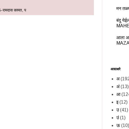
मन तळ्
S-रामदास कामत
,
प
बंदु य
MAHE
आला आ
MAZA
आद्याक्षरे
अ
(19
अं
(13)
आ
(12
इ
(12)
उ
(41)
उं
(1)
ऊ
(10