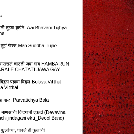
ts
नी तुझ्या कृपेने, Aai Bhavani Tujhya
ne
्ध तुझं गोस्त,Man Suddha Tujhe
न वासराले चाटती जवा गाय HAMBARUN
RALE CHATATI JAWA GAY
विठ्ठल पहावा विठ्ठल,Bolava Vitthal
a Vitthal
च्या बाळा Parvatichya Bala
ना माणसाची जिंदगानी एकटी (Devavina
chi jindagani ekti_Deool Band)
 फुलांच्या, पावले ही फुलांची