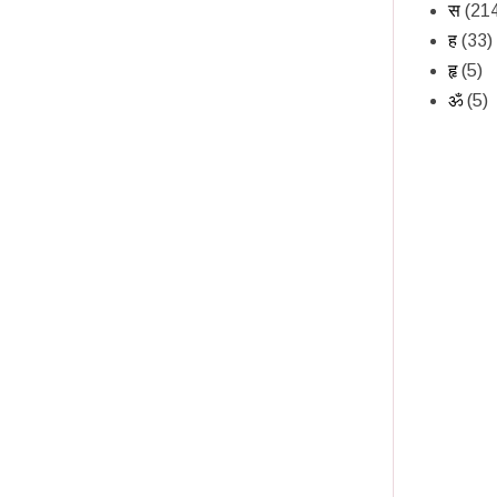
स
(21
ह
(33)
हृ
(5)
ॐ
(5)