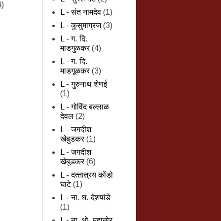
4)
L - संत नामदेव
(1)
L - कुसुमाग्रज
(3)
L - ग. दि.
माडगुळकर
(4)
L - ग. दि.
माडगूळकर
(3)
L - गुरुनाथ शेणई
(1)
L - गोविंद बल्लाळ
देवल
(2)
L - जगदीश
खेबुडकर
(1)
L - जगदीश
खेबूडकर
(6)
L - दत्‍तात्रय कोंडो
घाटे
(1)
L - ना. घ. देशपांडे
(1)
L - ना. धो. महानोर