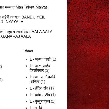
यात मळ्यात Man Talyat Malyat
ेईल माहेरी न्यायला BANDU YEIL
RI NYAYALA
ला माझा गणराज आला AALA AALA
 GANARAJ AALA
गीतकार
L - अण्णा जोशी
(1)
L - अण्णासाहेब
2)
किर्लोस्कर
(3)
L - आ. रा. देशपांडे
4)
'अनिल'
(1)
L - इंदिरा संत
(1)
L - कवि संजीव
(1)
L - कुसुमाग्रज
(1)
)
L - ग. दि.