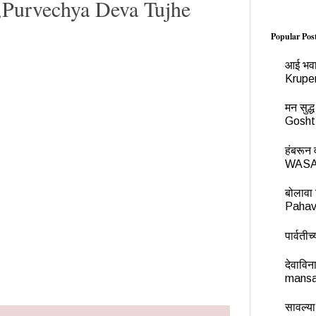
र्यदेव,Purvechya Deva Tujhe
Popular Pos
आई भवा
Krupe
मन सुद
Gosht
हंबरू
WASA
बोलावा 
Pahav
पार्वती
देवावि
mansa
सावल्या