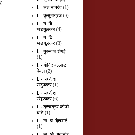
4)
L - संत नामदेव
(1)
L - कुसुमाग्रज
(3)
L - ग. दि.
माडगुळकर
(4)
L - ग. दि.
माडगूळकर
(3)
L - गुरुनाथ शेणई
(1)
L - गोविंद बल्लाळ
देवल
(2)
L - जगदीश
खेबुडकर
(1)
L - जगदीश
खेबूडकर
(6)
L - दत्‍तात्रय कोंडो
घाटे
(1)
L - ना. घ. देशपांडे
(1)
L - ना. धो. महानोर