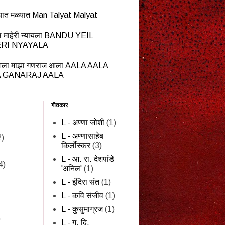
यात मळ्यात Man Talyat Malyat
ेईल माहेरी न्यायला BANDU YEIL
RI NYAYALA
ला माझा गणराज आला AALA AALA
 GANARAJ AALA
गीतकार
L - अण्णा जोशी
(1)
L - अण्णासाहेब
2)
किर्लोस्कर
(3)
L - आ. रा. देशपांडे
4)
'अनिल'
(1)
L - इंदिरा संत
(1)
L - कवि संजीव
(1)
L - कुसुमाग्रज
(1)
)
L - ग. दि.