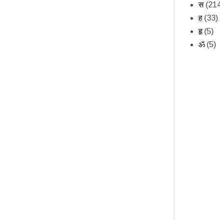
स
(21
ह
(33)
हृ
(5)
ॐ
(5)