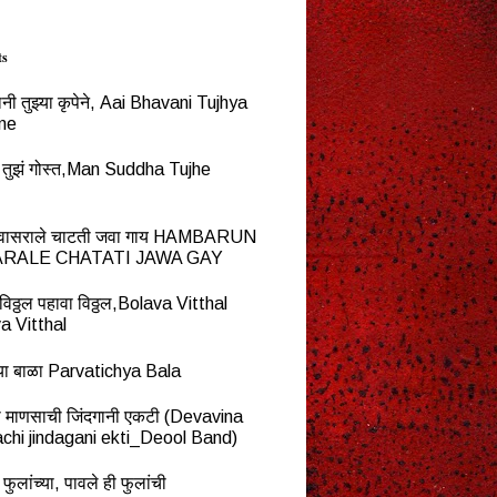
ts
नी तुझ्या कृपेने, Aai Bhavani Tujhya
ne
्ध तुझं गोस्त,Man Suddha Tujhe
न वासराले चाटती जवा गाय HAMBARUN
RALE CHATATI JAWA GAY
विठ्ठल पहावा विठ्ठल,Bolava Vitthal
a Vitthal
च्या बाळा Parvatichya Bala
ना माणसाची जिंदगानी एकटी (Devavina
chi jindagani ekti_Deool Band)
 फुलांच्या, पावले ही फुलांची