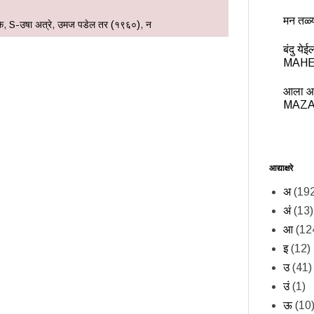
मन तळ्
े
,
S-उषा अत्रे
,
उमज पडेल तर (१९६०)
,
न
बंदु य
MAHE
आला आ
MAZA
आद्याक्षरे
अ
(19
अं
(13)
आ
(12
इ
(12)
उ
(41)
उं
(1)
ऊ
(10