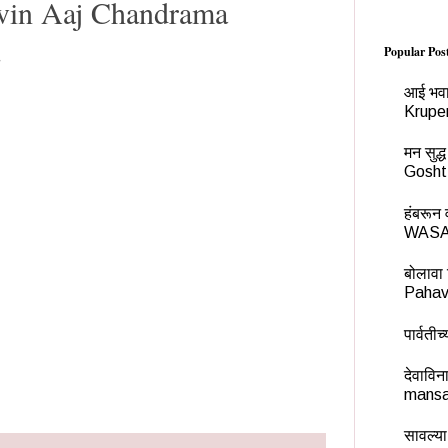
avin Aaj Chandrama
Popular Pos
आई भवा
Krupe
मन सुद
Gosht
हंबरू
WASA
बोलावा 
Pahav
पार्वती
देवावि
mansa
सावल्या