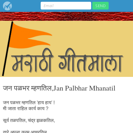
जन पळभर म्हणतिल,Jan Palbhar Mhanatil
जन पळभर म्हणतिल 'हाय हाय' !
मी जाता राहिल कार्य काय ?
सूर्य तळपतिल, चंद्र झळकतिल,
तारे अपुला क्रम आचरतिल,