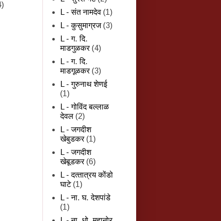
4)
L - संत नामदेव
(1)
L - कुसुमाग्रज
(3)
L - ग. दि.
माडगुळकर
(4)
L - ग. दि.
माडगूळकर
(3)
L - गुरुनाथ शेणई
(1)
L - गोविंद बल्लाळ
देवल
(2)
L - जगदीश
खेबुडकर
(1)
L - जगदीश
खेबूडकर
(6)
L - दत्‍तात्रय कोंडो
घाटे
(1)
L - ना. घ. देशपांडे
(1)
L - ना. धो. महानोर