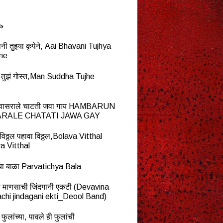
ts
नी तुझ्या कृपेने, Aai Bhavani Tujhya
ne
्ध तुझं गोस्त,Man Suddha Tujhe
न वासराले चाटती जवा गाय HAMBARUN
RALE CHATATI JAWA GAY
विठ्ठल पहावा विठ्ठल,Bolava Vitthal
a Vitthal
च्या बाळा Parvatichya Bala
ना माणसाची जिंदगानी एकटी (Devavina
chi jindagani ekti_Deool Band)
 फुलांच्या, पावले ही फुलांची