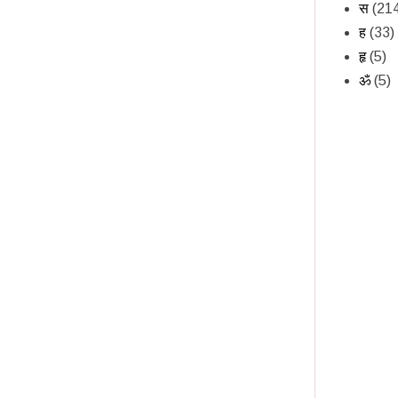
स
(21
ह
(33)
हृ
(5)
ॐ
(5)