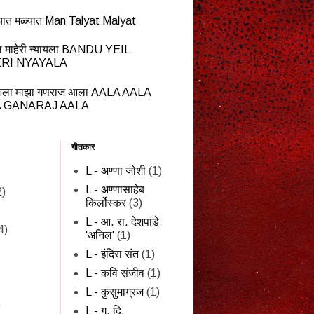
यात मळ्यात Man Talyat Malyat
ेईल माहेरी न्यायला BANDU YEIL
RI NYAYALA
ला माझा गणराज आला AALA AALA
 GANARAJ AALA
गीतकार
L - अण्णा जोशी
(1)
L - अण्णासाहेब
2)
किर्लोस्कर
(3)
L - आ. रा. देशपांडे
4)
'अनिल'
(1)
L - इंदिरा संत
(1)
L - कवि संजीव
(1)
L - कुसुमाग्रज
(1)
)
L - ग. दि.