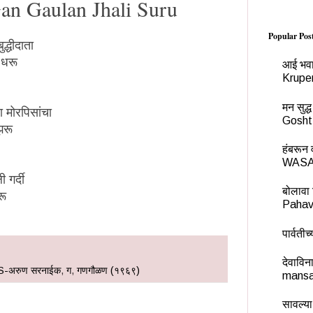
an Gaulan Jhali Suru
Popular Pos
ुद्धीदाता
 धरू
आई भवा
Krupe
मन सुद
 मोरपिसांचा
Gosht
झरू
हंबरू
WASA
 गर्दी
बोलावा 
रू
Pahav
पार्वती
देवावि
S-अरुण सरनाईक
,
ग
,
गणगौळण (१९६९)
mansa
सावल्या