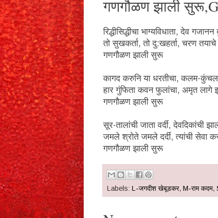
गणगौळण झाली सुरू,G
रिद्धीसिद्धीचा भाग्यविधाता, देव गजानन ब
तो सुखकर्ता, तो दु:खहर्ता, चरण तयाचे
गणगौळण झाली सुरू
कागद करुनि या धरतीचा, कलम-कुंचला
हार गुंफिता कवन फुलांचा, अमृत लागे 
गणगौळण झाली सुरू
सूर-तालांची जाता वर्दी, देवदिकांची झाली
जमले श्रोते जमले दर्दी, त्यांची सेवा क
गणगौळण झाली सुरू
Labels:
L-जगदीश खेबूडकर
,
M-राम कदम
,