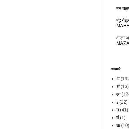
मन तळ्
बंदु य
MAHE
आला आ
MAZA
आद्याक्षरे
अ
(19
अं
(13)
आ
(12
इ
(12)
उ
(41)
उं
(1)
ऊ
(10