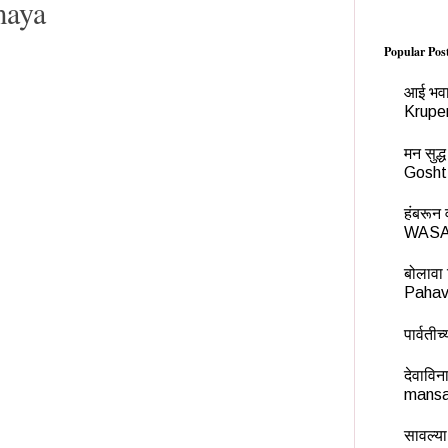
maya
Popular Pos
आई भवा
Krupe
मन सुद
Gosht
हंबरू
WASA
बोलावा 
Pahav
पार्वती
देवावि
mansa
सावल्या