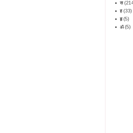
स
(21
ह
(33)
हृ
(5)
ॐ
(5)