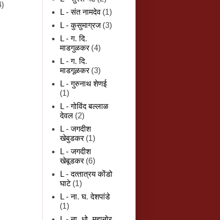
4)
L - संत नामदेव
(1)
L - कुसुमाग्रज
(3)
L - ग. दि.
माडगुळकर
(4)
L - ग. दि.
माडगूळकर
(3)
L - गुरुनाथ शेणई
(1)
L - गोविंद बल्लाळ
देवल
(2)
L - जगदीश
खेबुडकर
(1)
L - जगदीश
खेबूडकर
(6)
L - दत्‍तात्रय कोंडो
घाटे
(1)
L - ना. घ. देशपांडे
(1)
L - ना. धो. महानोर