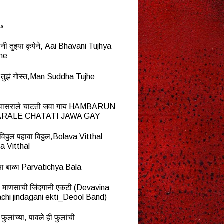
ts
नी तुझ्या कृपेने, Aai Bhavani Tujhya
ne
्ध तुझं गोस्त,Man Suddha Tujhe
न वासराले चाटती जवा गाय HAMBARUN
RALE CHATATI JAWA GAY
विठ्ठल पहावा विठ्ठल,Bolava Vitthal
a Vitthal
च्या बाळा Parvatichya Bala
ना माणसाची जिंदगानी एकटी (Devavina
chi jindagani ekti_Deool Band)
 फुलांच्या, पावले ही फुलांची