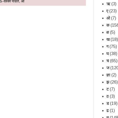
S-देवकी पंडित
,
आ
ऋ
(3)
ए
(23)
ओ
(7)
क
(15
क्ष
(5)
ख
(18)
ग
(75)
घ
(38)
च
(65)
ज
(12
ज्ञा
(2)
झ
(26)
ट
(7)
ठ
(3)
ड
(19)
ढ
(1)
त
(148