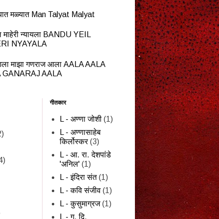
यात मळ्यात Man Talyat Malyat
ेईल माहेरी न्यायला BANDU YEIL
RI NYAYALA
ला माझा गणराज आला AALA AALA
 GANARAJ AALA
गीतकार
L - अण्णा जोशी
(1)
L - अण्णासाहेब
2)
किर्लोस्कर
(3)
L - आ. रा. देशपांडे
4)
'अनिल'
(1)
L - इंदिरा संत
(1)
L - कवि संजीव
(1)
L - कुसुमाग्रज
(1)
)
L - ग. दि.