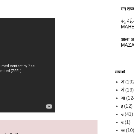
मन तळ्
बंदु य
MAHE
आला आ
MAZA
आद्याक्षरे
अ
(19
अं
(13)
आ
(12
इ
(12)
उ
(41)
उं
(1)
ऊ
(10