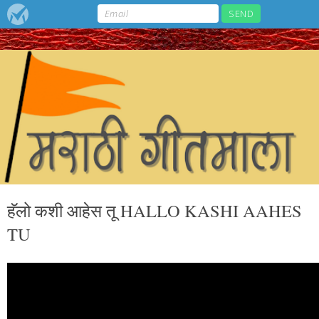
हॅलो कशी आहेस तू HALLO KASHI AAHES
TU