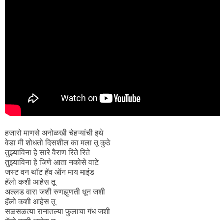
हजारो माणसे अनोळखी चेहऱ्यांची इथे
वेडा मी शोधतो दिसशील का मला तू कुठे
तुझ्याविना हे सारे वैराण रिते रिते
तुझ्याविना हे जिणे आता नकोसे वाटे
जस्ट वन थॉट हॅव ऑन माय माइंड
हॅलो कशी आहेस तू
अल्लड वारा जशी रुणझुणती धून जशी
हॅलो कशी आहेस तू
सळसळत्या रानातल्या फुलाचा गंध जशी