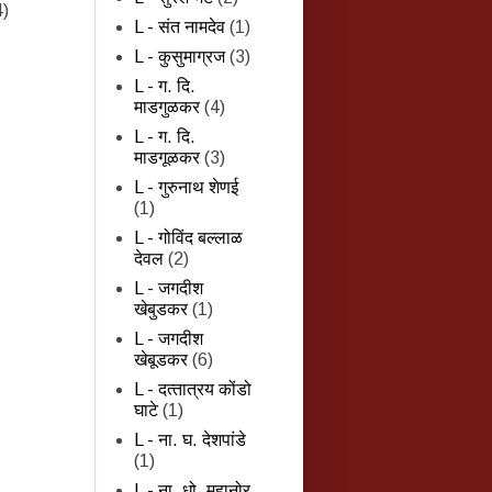
4)
L - संत नामदेव
(1)
L - कुसुमाग्रज
(3)
L - ग. दि.
माडगुळकर
(4)
L - ग. दि.
माडगूळकर
(3)
L - गुरुनाथ शेणई
(1)
L - गोविंद बल्लाळ
देवल
(2)
L - जगदीश
खेबुडकर
(1)
L - जगदीश
खेबूडकर
(6)
L - दत्‍तात्रय कोंडो
घाटे
(1)
L - ना. घ. देशपांडे
(1)
L - ना. धो. महानोर