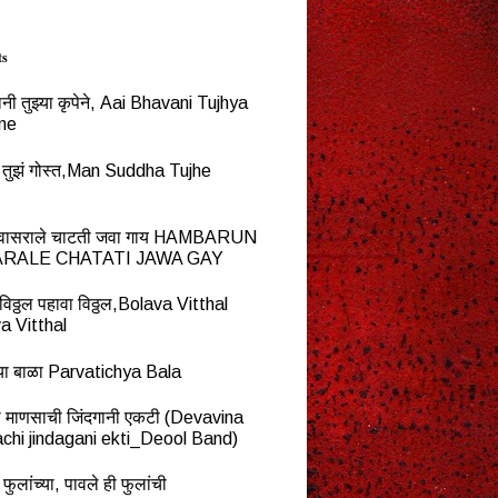
ts
नी तुझ्या कृपेने, Aai Bhavani Tujhya
ne
्ध तुझं गोस्त,Man Suddha Tujhe
न वासराले चाटती जवा गाय HAMBARUN
RALE CHATATI JAWA GAY
विठ्ठल पहावा विठ्ठल,Bolava Vitthal
a Vitthal
च्या बाळा Parvatichya Bala
ना माणसाची जिंदगानी एकटी (Devavina
chi jindagani ekti_Deool Band)
 फुलांच्या, पावले ही फुलांची