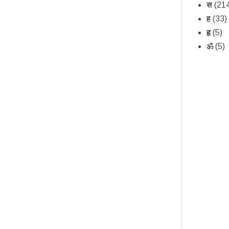
स
(21
ह
(33)
हृ
(5)
ॐ
(5)