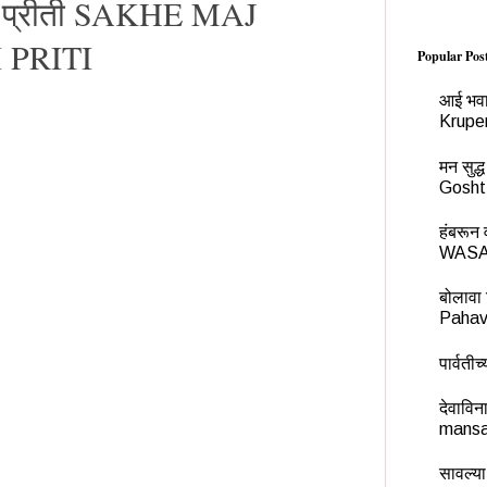
ती प्रीती SAKHE MAJ
 PRITI
Popular Pos
आई भवा
Krupe
मन सुद
Gosht
हंबरू
WASA
बोलावा 
Pahav
पार्वती
देवावि
mansa
सावल्या