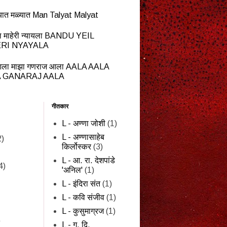
यात मळ्यात Man Talyat Malyat
ेईल माहेरी न्यायला BANDU YEIL
RI NYAYALA
ला माझा गणराज आला AALA AALA
 GANARAJ AALA
गीतकार
L - अण्णा जोशी
(1)
L - अण्णासाहेब
2)
किर्लोस्कर
(3)
L - आ. रा. देशपांडे
4)
'अनिल'
(1)
L - इंदिरा संत
(1)
L - कवि संजीव
(1)
L - कुसुमाग्रज
(1)
)
L - ग. दि.