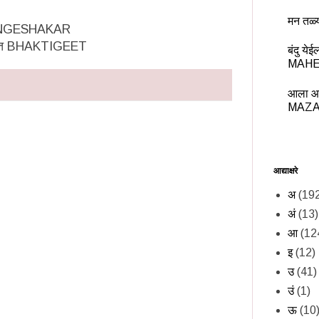
मन तळ्
MANGESHAKAR
िगीत BHAKTIGEET
बंदु य
MAHE
आला आ
MAZA
आद्याक्षरे
अ
(19
अं
(13)
आ
(12
इ
(12)
उ
(41)
उं
(1)
ऊ
(10