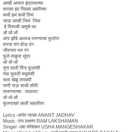
आम्ही अप्सरा इंद्राघरच्या
तारका ह्या निळ्या अबंरीच्या
कधी इथं कधी तिथं
जाऊ आम्ही जिथं जिथं
हे विश्वची आमुचे घर
ओ ओ ओ
अंगा झोंबे अल्लड तरुण्याचा फुलोरा
वारया संग होऊ दंग
जीवनात भरु रंग
फुले माळुया सुंदर
ओ ओ ओ
भुंगा घाली पिंगा फुलांशी
गंधा भुलली मधुमाशी
चला खेळु लपछपी
गाणी गाऊ साधी सोपी
तारूण्याच्या तालावर
ओ ओ ओ
फुलपाखरं आली सहलीवर
Lyrics -अनंत जाधव ANANT JADHAV
Music -राम लक्ष्मण RAM LAKSHAMAN
Singer -उषा मंगेशकर USHA MANGESHAKAR