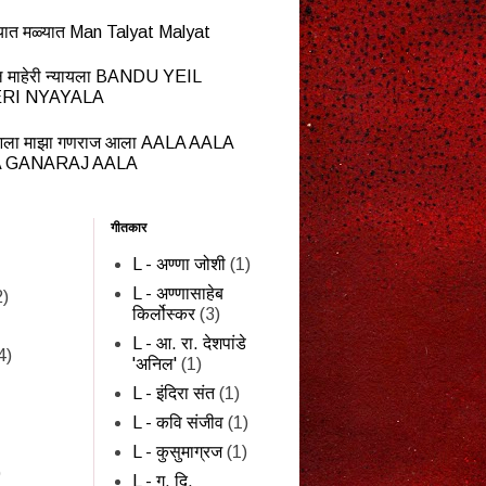
यात मळ्यात Man Talyat Malyat
ेईल माहेरी न्यायला BANDU YEIL
RI NYAYALA
ला माझा गणराज आला AALA AALA
 GANARAJ AALA
गीतकार
L - अण्णा जोशी
(1)
L - अण्णासाहेब
2)
किर्लोस्कर
(3)
L - आ. रा. देशपांडे
4)
'अनिल'
(1)
L - इंदिरा संत
(1)
L - कवि संजीव
(1)
L - कुसुमाग्रज
(1)
)
L - ग. दि.