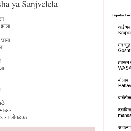
sha ya Sanjvelela
Popular Pos
ला
ा झाला
आई भवा
Krupe
ी छाया
मन सुद
ला
Gosht
े
हंबरू
ाला
WASA
बोलावा 
Pahav
ला
पार्वती
बळे
देवावि
मोडक
mansa
ंजना जोगळेकर
सावल्या