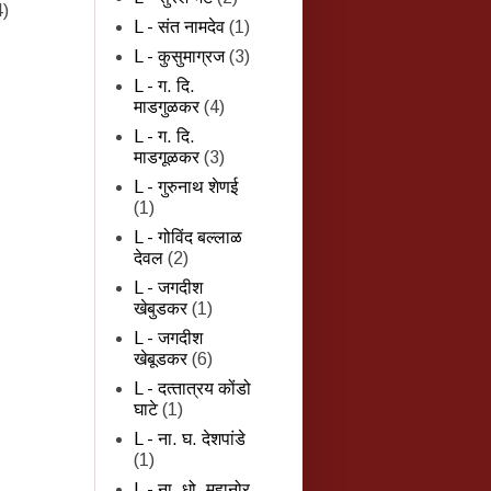
4)
L - संत नामदेव
(1)
L - कुसुमाग्रज
(3)
L - ग. दि.
माडगुळकर
(4)
L - ग. दि.
माडगूळकर
(3)
L - गुरुनाथ शेणई
(1)
L - गोविंद बल्लाळ
देवल
(2)
L - जगदीश
खेबुडकर
(1)
L - जगदीश
खेबूडकर
(6)
L - दत्‍तात्रय कोंडो
घाटे
(1)
L - ना. घ. देशपांडे
(1)
L - ना. धो. महानोर