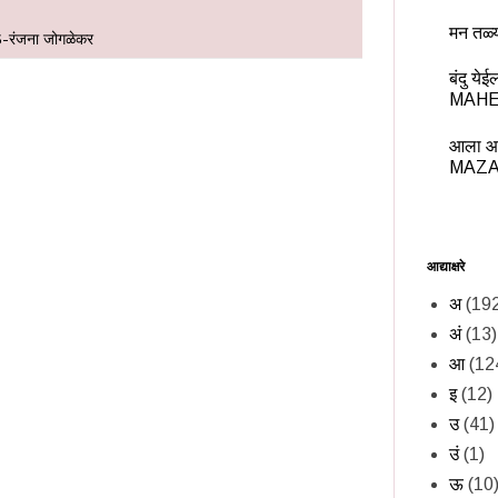
मन तळ्
-रंजना जोगळेकर
बंदु य
MAHE
आला आ
MAZA
आद्याक्षरे
अ
(19
अं
(13)
आ
(12
इ
(12)
उ
(41)
उं
(1)
ऊ
(10