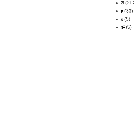
स
(21
ह
(33)
हृ
(5)
ॐ
(5)