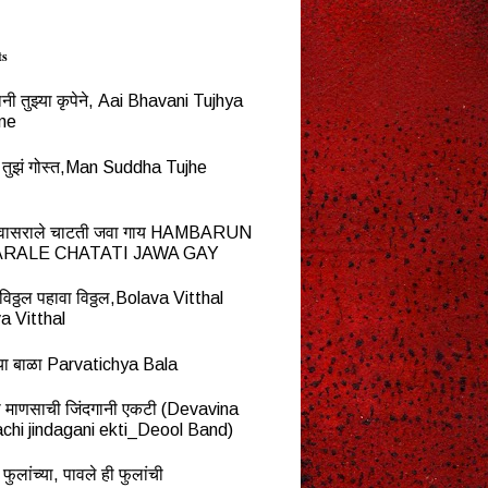
ts
नी तुझ्या कृपेने, Aai Bhavani Tujhya
ne
्ध तुझं गोस्त,Man Suddha Tujhe
न वासराले चाटती जवा गाय HAMBARUN
RALE CHATATI JAWA GAY
विठ्ठल पहावा विठ्ठल,Bolava Vitthal
a Vitthal
च्या बाळा Parvatichya Bala
ना माणसाची जिंदगानी एकटी (Devavina
chi jindagani ekti_Deool Band)
 फुलांच्या, पावले ही फुलांची