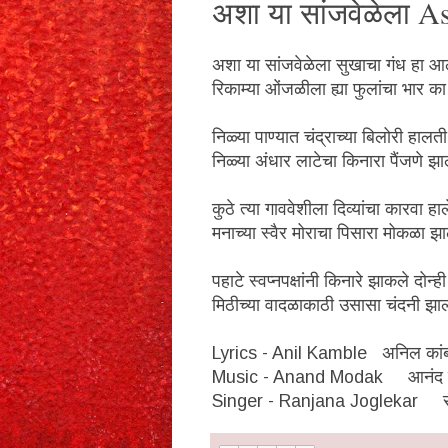
अशा या सांजवेळेला A
अशा या सांजवेळेला सुखाचा गंध हा आ
रिकाम्या ओंजळीला ह्या फुलांचा भार क
निळ्या पाण्यात चंद्राच्या बिलोरी हालत
निळ्या अंधार लाटेचा किनारा पैंजणे झा
कुठे त्या गाववेशीला दिव्यांचा कारवा हाल
मनाच्या स्वैर मोराचा पिसारा मोकळा झ
पहाटे स्वप्‍नपक्षांनी किनारे झाकले दोन्‍ही
मिठीच्या वादळाकाठी उसासा चंदनी झा
Lyrics - Anil Kamble अनिल कां
Music - Anand Modak आनंद 
Singer - Ranjana Joglekar र