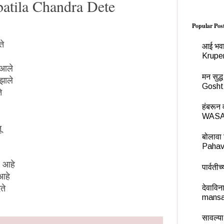
obatila Chandra Dete
Popular Pos
ते
आई भवा
Krupe
त आले
मन सुद
 झाले
Gosht
े
हंबरू
WASA
ू
बोलावा 
Pahav
थ आहे
पार्वती
 आहे
देवावि
ते
mansa
सावल्या