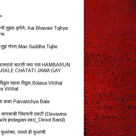
ts
नी तुझ्या कृपेने, Aai Bhavani Tujhya
ne
्ध तुझं गोस्त,Man Suddha Tujhe
न वासराले चाटती जवा गाय HAMBARUN
RALE CHATATI JAWA GAY
विठ्ठल पहावा विठ्ठल,Bolava Vitthal
a Vitthal
च्या बाळा Parvatichya Bala
ना माणसाची जिंदगानी एकटी (Devavina
chi jindagani ekti_Deool Band)
 फुलांच्या, पावले ही फुलांची