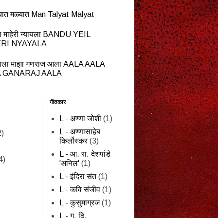
यात मळ्यात Man Talyat Malyat
ेईल माहेरी न्यायला BANDU YEIL
RI NYAYALA
ला माझा गणराज आला AALA AALA
 GANARAJ AALA
गीतकार
L - अण्णा जोशी
(1)
L - अण्णासाहेब
2)
किर्लोस्कर
(3)
L - आ. रा. देशपांडे
4)
'अनिल'
(1)
L - इंदिरा संत
(1)
L - कवि संजीव
(1)
L - कुसुमाग्रज
(1)
)
L - ग. दि.