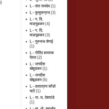
4)
L - संत नामदेव
(1)
L - कुसुमाग्रज
(3)
L - ग. दि.
माडगुळकर
(4)
L - ग. दि.
माडगूळकर
(3)
L - गुरुनाथ शेणई
(1)
L - गोविंद बल्लाळ
देवल
(2)
L - जगदीश
खेबुडकर
(1)
L - जगदीश
खेबूडकर
(6)
L - दत्‍तात्रय कोंडो
घाटे
(1)
L - ना. घ. देशपांडे
(1)
L - ना. धो. महानोर