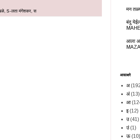
मन तळ्
खळे
,
S-लता मंगेशकर
,
स
बंदु य
MAHE
आला आ
MAZA
आद्याक्षरे
अ
(19
अं
(13)
आ
(12
इ
(12)
उ
(41)
उं
(1)
ऊ
(10