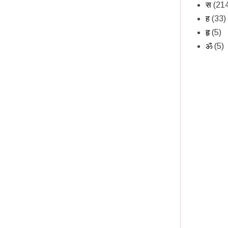
स
(21
ह
(33)
हृ
(5)
ॐ
(5)