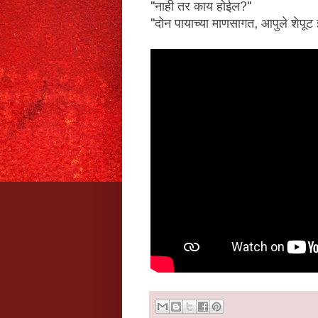
"नाही तर काय होईल?"
"दोन पायाच्या माणसागत, आपुले शेपू