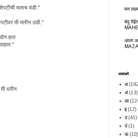
ा शेपटीची मलाच बंडी."
मन तळ्
बंदु य
ेपटीवर मी मारीन उडी."
MAHE
 दोन हात
आला आ
वाहात."
MAZA
आद्याक्षरे
अ
(19
 मी धरीन
अं
(13)
आ
(12
इ
(12)
उ
(41)
उं
(1)
ऊ
(10