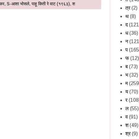
ेकर
,
S-आशा भोसले
,
पाहू किती रे वाट (१९६३)
,
श
त्र
(2)
थ
(8)
द
(121
ध
(36)
न
(121
प
(165
फ
(12)
ब
(73)
भ
(32)
म
(259
य
(70)
र
(108
ल
(55)
व
(91)
श
(49)
श्र
(9)