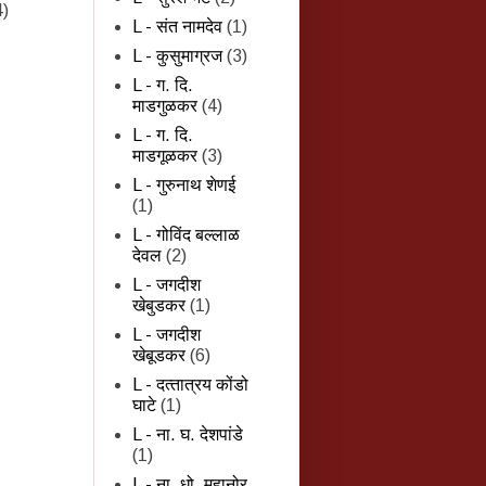
4)
L - संत नामदेव
(1)
L - कुसुमाग्रज
(3)
L - ग. दि.
माडगुळकर
(4)
L - ग. दि.
माडगूळकर
(3)
L - गुरुनाथ शेणई
(1)
L - गोविंद बल्लाळ
देवल
(2)
L - जगदीश
खेबुडकर
(1)
L - जगदीश
खेबूडकर
(6)
L - दत्‍तात्रय कोंडो
घाटे
(1)
L - ना. घ. देशपांडे
(1)
L - ना. धो. महानोर