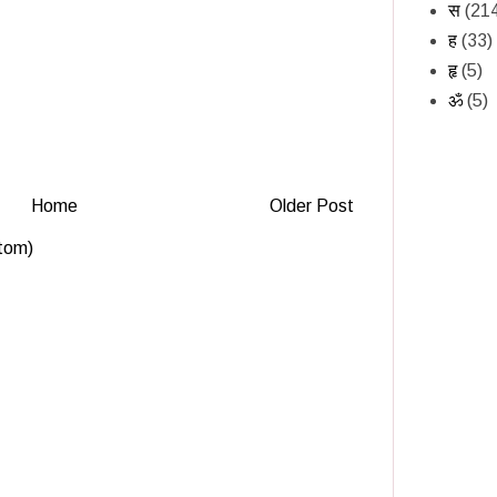
स
(21
ह
(33)
हृ
(5)
ॐ
(5)
Home
Older Post
tom)