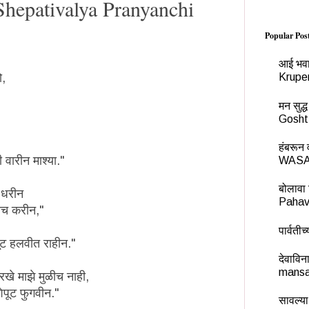
ची,Shepativalya Pranyanchi
Popular Pos
आई भवा
ो,
Krupe
मन सुद
Gosht
हंबरू
 वारीन माश्या."
WASA
बोलावा 
त धरीन
Pahav
सेच करीन,"
पार्वती
ेपूट हलवीत राहीन."
देवावि
mansa
ारखे माझे मुळीच नाही,
शेपूट फुगवीन."
सावल्या