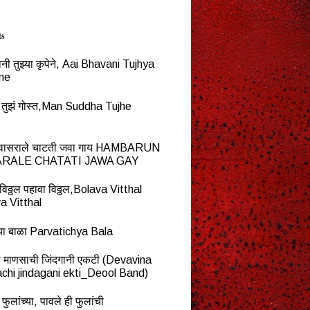
ts
नी तुझ्या कृपेने, Aai Bhavani Tujhya
ne
्ध तुझं गोस्त,Man Suddha Tujhe
न वासराले चाटती जवा गाय HAMBARUN
RALE CHATATI JAWA GAY
विठ्ठल पहावा विठ्ठल,Bolava Vitthal
a Vitthal
च्या बाळा Parvatichya Bala
ना माणसाची जिंदगानी एकटी (Devavina
chi jindagani ekti_Deool Band)
 फुलांच्या, पावले ही फुलांची