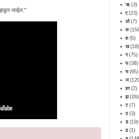
ऋ
(3)
ट झडून जाईल."
ए
(23)
ओ
(7)
क
(15
क्ष
(5)
ख
(18)
ग
(75)
घ
(38)
च
(65)
ज
(12
ज्ञा
(2)
झ
(26)
ट
(7)
ठ
(3)
ड
(19)
ढ
(1)
त
(148