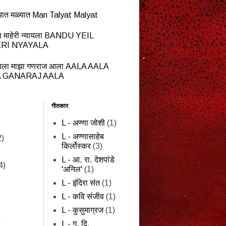
यात मळ्यात Man Talyat Malyat
ेईल माहेरी न्यायला BANDU YEIL
RI NYAYALA
ला माझा गणराज आला AALA AALA
 GANARAJ AALA
गीतकार
L - अण्णा जोशी
(1)
L - अण्णासाहेब
2)
किर्लोस्कर
(3)
L - आ. रा. देशपांडे
4)
'अनिल'
(1)
L - इंदिरा संत
(1)
L - कवि संजीव
(1)
L - कुसुमाग्रज
(1)
)
L - ग. दि.