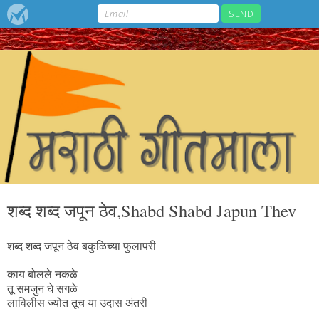
शब्द शब्द जपून ठेव,Shabd Shabd Japun Thev
शब्द शब्द जपून ठेव बकुळिच्या फुलापरी
काय बोलले नकळे
तू समजुन घे सगळे
लाविलीस ज्योत तूच या उदास अंतरी