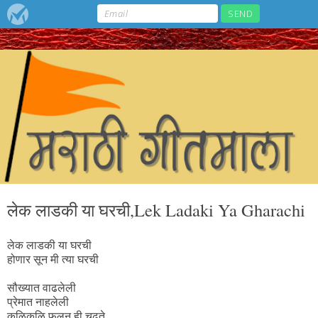
लेक लाडकी या घरची,Lek Ladaki Ya Gharachi
लेक लाडकी या घरची
होणार सून मी त्या घरची
सौख्यात वाढलेली
प्रेमात नाहलेली
कळिकळि फुलून ही चढते