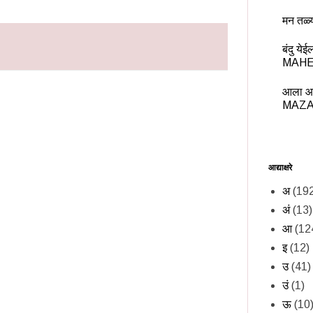
मन तळ्
बंदु य
MAHE
आला आ
MAZA
आद्याक्षरे
अ
(19
अं
(13)
आ
(12
इ
(12)
उ
(41)
उं
(1)
ऊ
(10