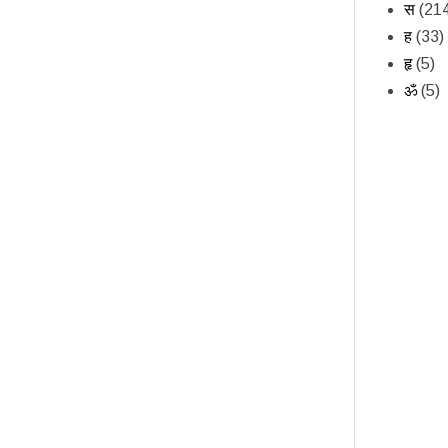
स
(21
ह
(33)
हृ
(5)
ॐ
(5)