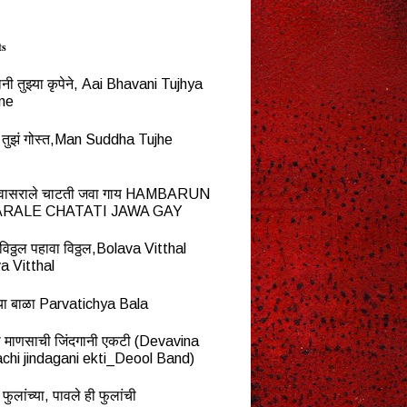
ts
नी तुझ्या कृपेने, Aai Bhavani Tujhya
ne
्ध तुझं गोस्त,Man Suddha Tujhe
न वासराले चाटती जवा गाय HAMBARUN
RALE CHATATI JAWA GAY
विठ्ठल पहावा विठ्ठल,Bolava Vitthal
a Vitthal
च्या बाळा Parvatichya Bala
ना माणसाची जिंदगानी एकटी (Devavina
chi jindagani ekti_Deool Band)
 फुलांच्या, पावले ही फुलांची