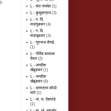
4)
L - संत नामदेव
(1)
L - कुसुमाग्रज
(3)
L - ग. दि.
माडगुळकर
(4)
L - ग. दि.
माडगूळकर
(3)
L - गुरुनाथ शेणई
(1)
L - गोविंद बल्लाळ
देवल
(2)
L - जगदीश
खेबुडकर
(1)
L - जगदीश
खेबूडकर
(6)
L - दत्‍तात्रय कोंडो
घाटे
(1)
L - ना. घ. देशपांडे
(1)
L - ना. धो. महानोर