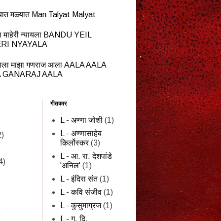
यात मळ्यात Man Talyat Malyat
ेईल माहेरी न्यायला BANDU YEIL
RI NYAYALA
ला माझा गणराज आला AALA AALA
 GANARAJ AALA
गीतकार
L - अण्णा जोशी
(1)
L - अण्णासाहेब
2)
किर्लोस्कर
(3)
L - आ. रा. देशपांडे
4)
'अनिल'
(1)
L - इंदिरा संत
(1)
L - कवि संजीव
(1)
L - कुसुमाग्रज
(1)
)
L - ग. दि.