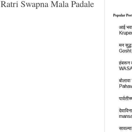
डले,Ratri Swapna Mala Padale
Popular Pos
आई भवा
Krupe
मन सुद
Gosht
हंबरू
WASA
बोलावा 
Pahav
पार्वती
देवावि
mansa
सावल्या