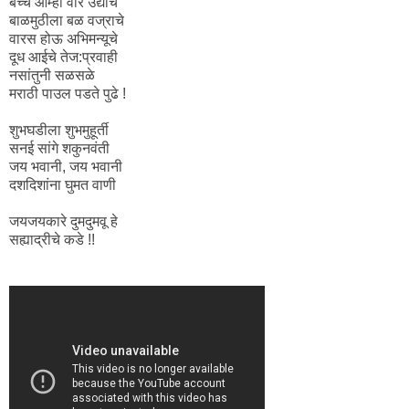
बच्चे आम्ही वीर उद्याचे
बाळमुठीला बळ वज्राचे
वारस होऊ अभिमन्यूचे
दूध आईचे तेज:प्रवाही
नसांतुनी सळसळे
मराठी पाउल पडते पुढे !
शुभघडीला शुभमुहूर्ती
सनई सांगे शकुनवंती
जय भवानी, जय भवानी
दशदिशांना घुमत वाणी
जयजयकारे दुमदुमवू हे
सह्याद्रीचे कडे !!