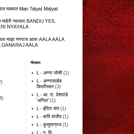
यात मळ्यात Man Talyat Malyat
ेईल माहेरी न्यायला BANDU YEIL
RI NYAYALA
ला माझा गणराज आला AALA AALA
 GANARAJ AALA
गीतकार
L - अण्णा जोशी
(1)
L - अण्णासाहेब
2)
किर्लोस्कर
(3)
L - आ. रा. देशपांडे
4)
'अनिल'
(1)
L - इंदिरा संत
(1)
L - कवि संजीव
(1)
L - कुसुमाग्रज
(1)
)
L - ग. दि.