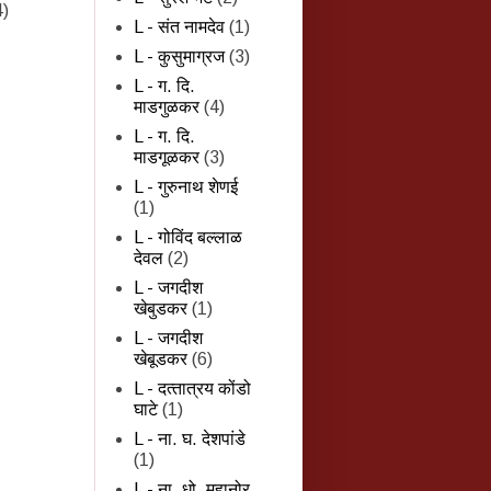
4)
L - संत नामदेव
(1)
L - कुसुमाग्रज
(3)
L - ग. दि.
माडगुळकर
(4)
L - ग. दि.
माडगूळकर
(3)
L - गुरुनाथ शेणई
(1)
L - गोविंद बल्लाळ
देवल
(2)
L - जगदीश
खेबुडकर
(1)
L - जगदीश
खेबूडकर
(6)
L - दत्‍तात्रय कोंडो
घाटे
(1)
L - ना. घ. देशपांडे
(1)
L - ना. धो. महानोर