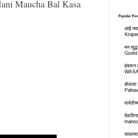
Mani Maucha Bal Kasa
Popular Pos
आई भवा
Krupe
मन सुद
Gosht
हंबरू
WASA
बोलावा 
Pahav
पार्वती
देवावि
mansa
सावल्या