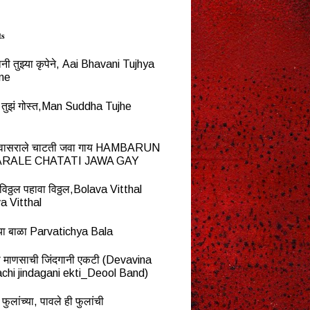
ts
नी तुझ्या कृपेने, Aai Bhavani Tujhya
ne
्ध तुझं गोस्त,Man Suddha Tujhe
न वासराले चाटती जवा गाय HAMBARUN
RALE CHATATI JAWA GAY
विठ्ठल पहावा विठ्ठल,Bolava Vitthal
a Vitthal
च्या बाळा Parvatichya Bala
ना माणसाची जिंदगानी एकटी (Devavina
chi jindagani ekti_Deool Band)
 फुलांच्या, पावले ही फुलांची