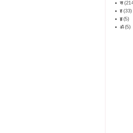
स
(21
ह
(33)
हृ
(5)
ॐ
(5)