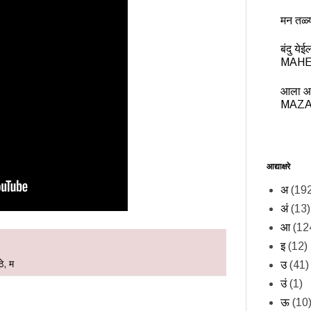
मन तळ्
बंदु य
MAHE
आला आ
MAZA
आद्याक्षरे
अ
(19
अं
(13)
आ
(12
इ
(12)
े
,
म
उ
(41)
उं
(1)
ऊ
(10