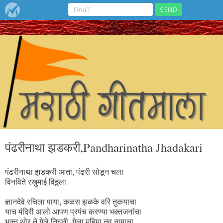
पंढरीनाथा झडकरी,Pandharinatha Jhadakari
पंढरीनाथा झडकरी आता, पंढरी सोडून चला
विनविते रखुमाई विठ्ठला
ज्ञानदेवे रचिला पाया, कळस झळके वरि तुकयाचा
याच मंदिरी आलो आपण प्रपंच करण्या भक्तजनांचा
भक्त थोर ते गेले निघुनी, गेला महिमा तव नामाचा