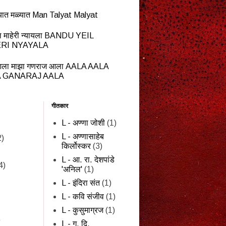
यात मळ्यात Man Talyat Malyat
ेईल माहेरी न्यायला BANDU YEIL
RI NYAYALA
ला माझा गणराज आला AALA AALA
 GANARAJ AALA
गीतकार
L - अण्णा जोशी
(1)
L - अण्णासाहेब
2)
किर्लोस्कर
(3)
L - आ. रा. देशपांडे
4)
'अनिल'
(1)
L - इंदिरा संत
(1)
L - कवि संजीव
(1)
L - कुसुमाग्रज
(1)
)
L - ग. दि.