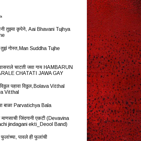
ts
नी तुझ्या कृपेने, Aai Bhavani Tujhya
ne
्ध तुझं गोस्त,Man Suddha Tujhe
न वासराले चाटती जवा गाय HAMBARUN
RALE CHATATI JAWA GAY
विठ्ठल पहावा विठ्ठल,Bolava Vitthal
a Vitthal
च्या बाळा Parvatichya Bala
ना माणसाची जिंदगानी एकटी (Devavina
chi jindagani ekti_Deool Band)
 फुलांच्या, पावले ही फुलांची