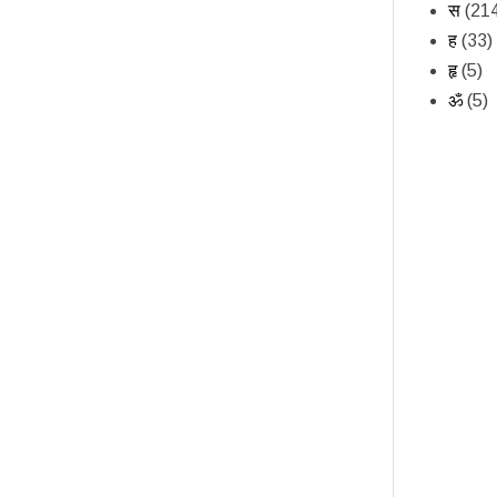
स
(21
ह
(33)
हृ
(5)
ॐ
(5)