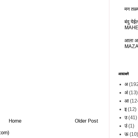
मन तळ्
बंदु य
MAHE
आला आ
MAZA
आद्याक्षरे
अ
(19
अं
(13)
आ
(12
इ
(12)
उ
(41)
Home
Older Post
उं
(1)
tom)
ऊ
(10