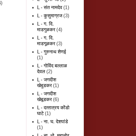
4)
L - संत नामदेव
(1)
L - कुसुमाग्रज
(3)
L - ग. दि.
माडगुळकर
(4)
L - ग. दि.
माडगूळकर
(3)
L - गुरुनाथ शेणई
(1)
L - गोविंद बल्लाळ
देवल
(2)
L - जगदीश
खेबुडकर
(1)
L - जगदीश
खेबूडकर
(6)
L - दत्‍तात्रय कोंडो
घाटे
(1)
L - ना. घ. देशपांडे
(1)
L - ना. धो. महानोर