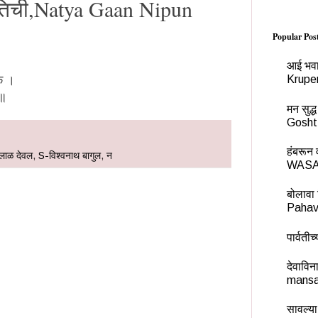
तिची,Natya Gaan Nipun
Popular Pos
आई भवा
एक ।
Krupe
 ॥
मन सुद
Gosht
हंबरू
्लाळ देवल
,
S-विश्वनाथ बागुल
,
न
WASA
बोलावा 
Pahav
पार्वती
देवावि
mansa
सावल्या