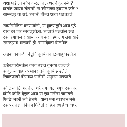
अशा घडीला कोण करंटा तटस्थतेने दूर पळे ?
कृतांत ज्वाला त्वेषाची ना कोणाच्या हृदयात जळे ?
साममंत्र तो सरे, रणाची नौबत आता धडधडते
सह्यगिरीतिल वनराजांनो, या कुहरातुनि आज पुढे
रक्त हवे जर स्वतंत्रतेला, रक्ताचे पडतील सडे
एक हिमाचल राखाया स्तव करा हिमालय लक्ष खडे
समरपुराचे वारकरी हो, समरदेवता बोलविते
खडक काजळी घोटुनि तुमचे मनगट-बाहू घडलेले
कडेकपारीमधील वणवे उरात तुमच्या दडलेले
काबुल-कंदाहार पथावर डंके तुमचे झडलेले
शिवतेजाची दीपमाळ पाठीशी अपुल्या पाजळते
कोटि कोटि असतील शरीरे मनगट अमुचे एक असे
कोटि कोटि देहात आज या एक मनीषा जागतसे
पिवळे जहरी सर्प ठेचणे - अन्य मना व्यवधान नसे
एक प्रतिज्ञा, विजय मिळेतो राहिल रण हे धगधगते