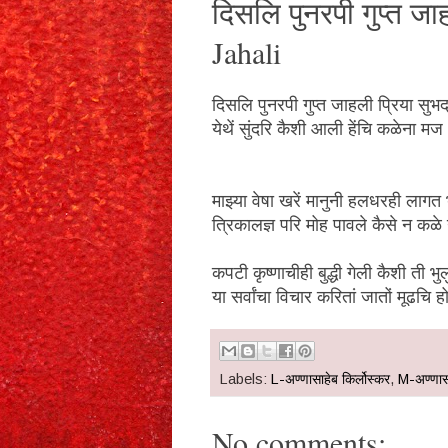
दिसलि पुनरपी गुप्त ज
Jahali
दिसलि पुनरपी गुप्त जाहली प्रिया सुभद
येथें सुंदरि कैशी आली हेंचि कळेना म
माझ्या वेषा खरें मानुनी हलधरही लागत
त्रिकालज्ञ परि मोह पावले कैसे न कळे ग
कपटी कृष्णाचीही बुद्धी गेली कैशी ती भु
या सर्वांचा विचार करितां जातों मूढचि 
Labels:
L-अण्णासाहेब किर्लोस्कर
,
M-अण्णासा
No comments: