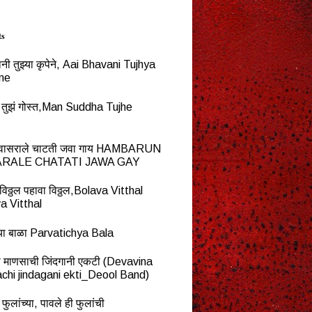
ts
नी तुझ्या कृपेने, Aai Bhavani Tujhya
ne
्ध तुझं गोस्त,Man Suddha Tujhe
न वासराले चाटती जवा गाय HAMBARUN
RALE CHATATI JAWA GAY
विठ्ठल पहावा विठ्ठल,Bolava Vitthal
a Vitthal
च्या बाळा Parvatichya Bala
ना माणसाची जिंदगानी एकटी (Devavina
chi jindagani ekti_Deool Band)
 फुलांच्या, पावले ही फुलांची