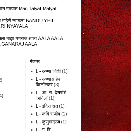
यात मळ्यात Man Talyat Malyat
ेईल माहेरी न्यायला BANDU YEIL
RI NYAYALA
ला माझा गणराज आला AALA AALA
 GANARAJ AALA
गीतकार
L - अण्णा जोशी
(1)
L - अण्णासाहेब
2)
किर्लोस्कर
(3)
L - आ. रा. देशपांडे
4)
'अनिल'
(1)
L - इंदिरा संत
(1)
L - कवि संजीव
(1)
L - कुसुमाग्रज
(1)
)
L - ग. दि.