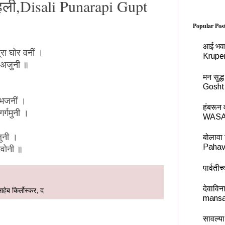
ाहली,Disali Punarapi Gupt
Popular Pos
आई भवा
्रा घोर वनीं ।
Krupe
ज अजुनी ॥
मन सुद
Gosht
 भजनीं ।
हंबरू
र्गमुनी ।
WASA
लुनी ।
बोलावा 
Pahav
होवोनी ॥
पार्वती
देवावि
हेब किर्लोस्कर
,
द
mansa
सावल्या