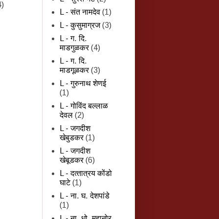
4)
L - संत नामदेव
(1)
L - कुसुमाग्रज
(3)
L - ग. दि.
माडगुळकर
(4)
L - ग. दि.
माडगूळकर
(3)
L - गुरुनाथ शेणई
(1)
L - गोविंद बल्लाळ
देवल
(2)
L - जगदीश
खेबुडकर
(1)
L - जगदीश
खेबूडकर
(6)
L - दत्‍तात्रय कोंडो
घाटे
(1)
L - ना. घ. देशपांडे
(1)
L - ना. धो. महानोर