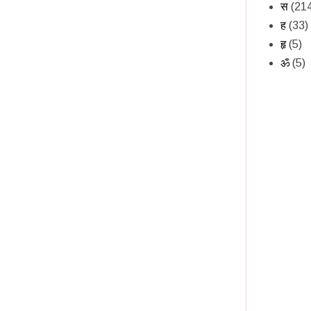
स
(21
ह
(33)
हृ
(5)
ॐ
(5)