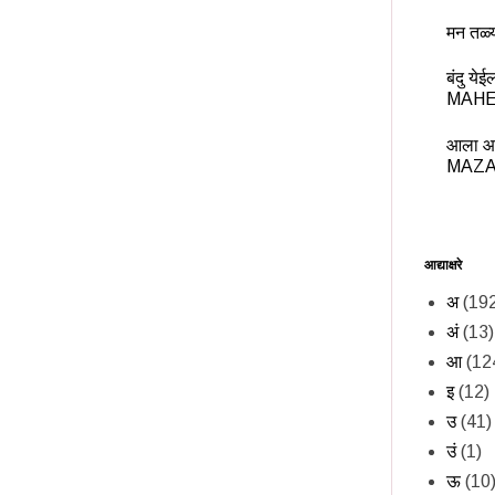
मन तळ्
बंदु य
MAHE
आला आ
MAZA
आद्याक्षरे
अ
(19
अं
(13)
आ
(12
इ
(12)
उ
(41)
उं
(1)
ऊ
(10