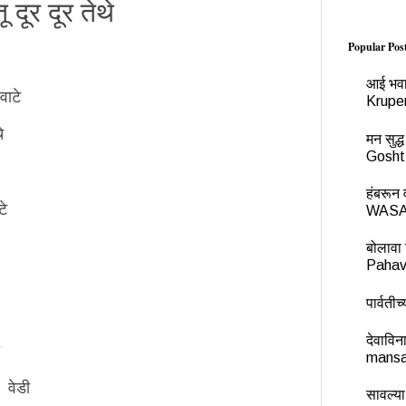
दूर दूर तेथे
Popular Pos
आई भवा
वाटे
Krupe
े
मन सुद
Gosht
हंबरू
टे
WASA
बोलावा 
Pahav
पार्वती
देवावि
mansa
 वेडी
सावल्या