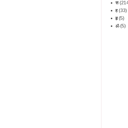
स
(21
ह
(33)
हृ
(5)
ॐ
(5)