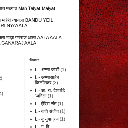
यात मळ्यात Man Talyat Malyat
ेईल माहेरी न्यायला BANDU YEIL
RI NYAYALA
ला माझा गणराज आला AALA AALA
 GANARAJ AALA
गीतकार
L - अण्णा जोशी
(1)
L - अण्णासाहेब
2)
किर्लोस्कर
(3)
L - आ. रा. देशपांडे
4)
'अनिल'
(1)
L - इंदिरा संत
(1)
L - कवि संजीव
(1)
L - कुसुमाग्रज
(1)
)
L - ग. दि.