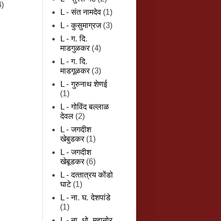
4)
L - संत नामदेव
(1)
L - कुसुमाग्रज
(3)
L - ग. दि.
माडगुळकर
(4)
L - ग. दि.
माडगूळकर
(3)
L - गुरुनाथ शेणई
(1)
L - गोविंद बल्लाळ
देवल
(2)
L - जगदीश
खेबुडकर
(1)
L - जगदीश
खेबूडकर
(6)
L - दत्‍तात्रय कोंडो
घाटे
(1)
L - ना. घ. देशपांडे
(1)
L - ना. धो. महानोर