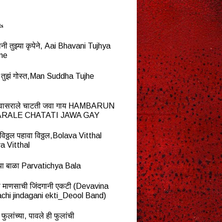
ts
नी तुझ्या कृपेने, Aai Bhavani Tujhya
ne
्ध तुझं गोस्त,Man Suddha Tujhe
न वासराले चाटती जवा गाय HAMBARUN
RALE CHATATI JAWA GAY
विठ्ठल पहावा विठ्ठल,Bolava Vitthal
a Vitthal
च्या बाळा Parvatichya Bala
ना माणसाची जिंदगानी एकटी (Devavina
chi jindagani ekti_Deool Band)
 फुलांच्या, पावले ही फुलांची