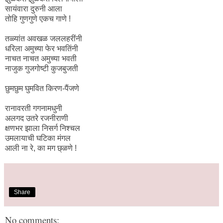
सायंवारा दुरुनी आला
तोहि गुणगुणे एकच गाणे !
तळ्‍यांत अवखळ जललहरींनी
धरिला अमुच्या फेर भवतिंनी
नाचत नाचत अमुच्या भवती
नाजुक गुजगोष्टी कुजबुजती
छुमछुम घुमवित किरण-पैंजणे
रानावरती गगनामधुनी
अलगद उतरे रजनीराणी
क्षणभर झाला निसर्ग निश्चल
उमलायाची घटिका मंगल
आली ना रे, का मग छ्ळणे !
Share
No comments: