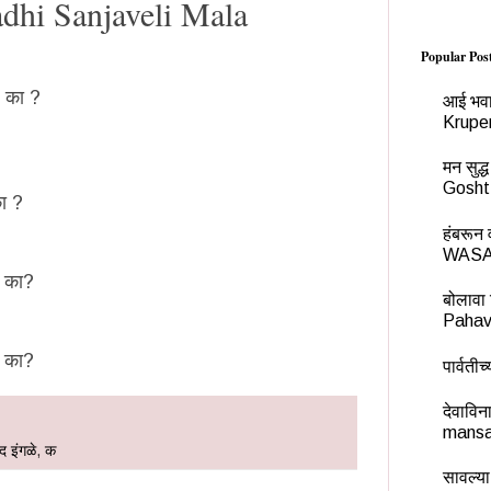
adhi Sanjaveli Mala
Popular Pos
ल का ?
आई भवा
Krupe
मन सुद
Gosht
ा ?
हंबरू
WASA
ल का?
बोलावा 
Pahav
ल का?
पार्वती
देवावि
mansa
द इंगळे
,
क
सावल्या