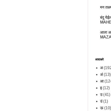
मन तळ्
बंदु य
MAHE
आला आ
MAZA
आद्याक्षरे
अ
(19
अं
(13)
आ
(12
इ
(12)
उ
(41)
उं
(1)
ऊ
(10