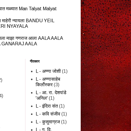
यात मळ्यात Man Talyat Malyat
ेईल माहेरी न्यायला BANDU YEIL
RI NYAYALA
ला माझा गणराज आला AALA AALA
 GANARAJ AALA
गीतकार
L - अण्णा जोशी
(1)
L - अण्णासाहेब
2)
किर्लोस्कर
(3)
L - आ. रा. देशपांडे
4)
'अनिल'
(1)
L - इंदिरा संत
(1)
L - कवि संजीव
(1)
L - कुसुमाग्रज
(1)
)
L - ग. दि.