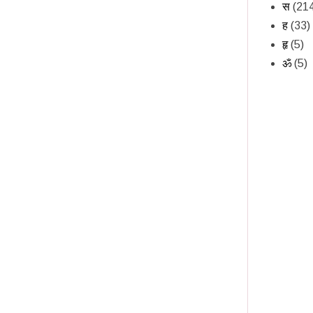
स
(21
ह
(33)
हृ
(5)
ॐ
(5)