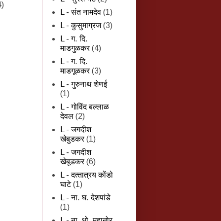
4)
L - संत नामदेव
(1)
L - कुसुमाग्रज
(3)
L - ग. दि.
माडगुळकर
(4)
L - ग. दि.
माडगूळकर
(3)
L - गुरुनाथ शेणई
(1)
L - गोविंद बल्लाळ
देवल
(2)
L - जगदीश
खेबुडकर
(1)
L - जगदीश
खेबूडकर
(6)
L - दत्‍तात्रय कोंडो
घाटे
(1)
L - ना. घ. देशपांडे
(1)
L - ना. धो. महानोर