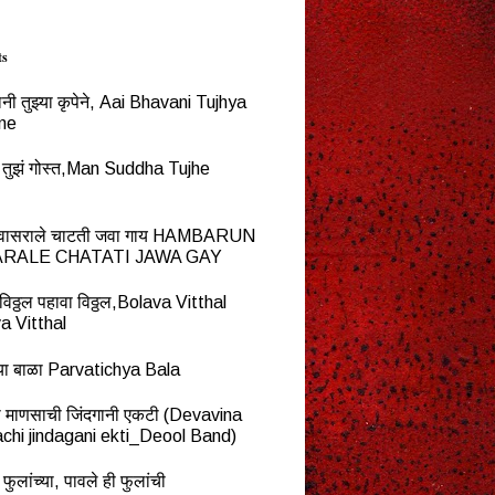
ts
नी तुझ्या कृपेने, Aai Bhavani Tujhya
ne
्ध तुझं गोस्त,Man Suddha Tujhe
न वासराले चाटती जवा गाय HAMBARUN
RALE CHATATI JAWA GAY
विठ्ठल पहावा विठ्ठल,Bolava Vitthal
a Vitthal
च्या बाळा Parvatichya Bala
ना माणसाची जिंदगानी एकटी (Devavina
chi jindagani ekti_Deool Band)
 फुलांच्या, पावले ही फुलांची