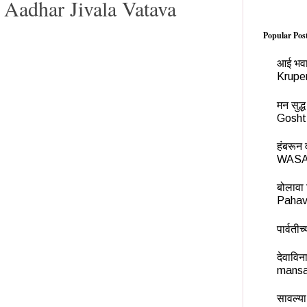
 Aadhar Jivala Vatava
Popular Pos
आई भवा
Krupe
मन सुद
Gosht
हंबरू
WASA
बोलावा 
Pahav
पार्वती
देवावि
mansa
सावल्या