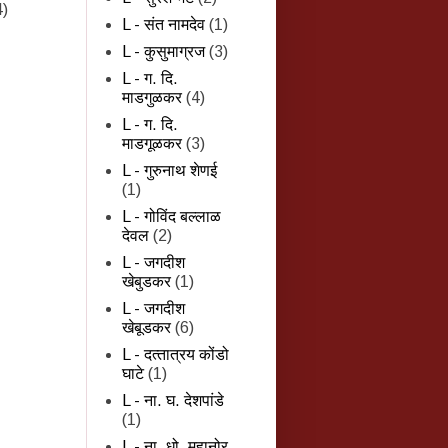
4)
L - संत नामदेव
(1)
L - कुसुमाग्रज
(3)
L - ग. दि.
माडगुळकर
(4)
L - ग. दि.
माडगूळकर
(3)
L - गुरुनाथ शेणई
(1)
L - गोविंद बल्लाळ
देवल
(2)
L - जगदीश
खेबुडकर
(1)
L - जगदीश
खेबूडकर
(6)
L - दत्‍तात्रय कोंडो
घाटे
(1)
L - ना. घ. देशपांडे
(1)
L - ना. धो. महानोर