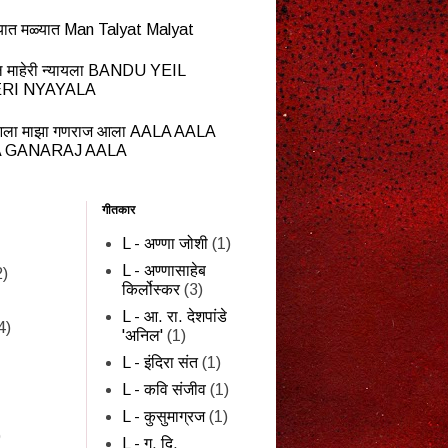
यात मळ्यात Man Talyat Malyat
ेईल माहेरी न्यायला BANDU YEIL
RI NYAYALA
ला माझा गणराज आला AALA AALA
 GANARAJ AALA
गीतकार
L - अण्णा जोशी
(1)
L - अण्णासाहेब
2)
किर्लोस्कर
(3)
L - आ. रा. देशपांडे
4)
'अनिल'
(1)
L - इंदिरा संत
(1)
L - कवि संजीव
(1)
L - कुसुमाग्रज
(1)
)
L - ग. दि.