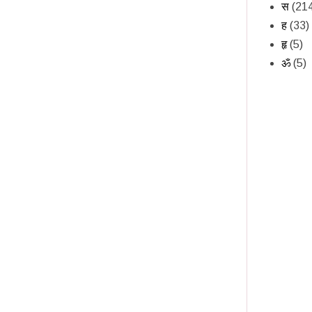
स
(21
ह
(33)
हृ
(5)
ॐ
(5)