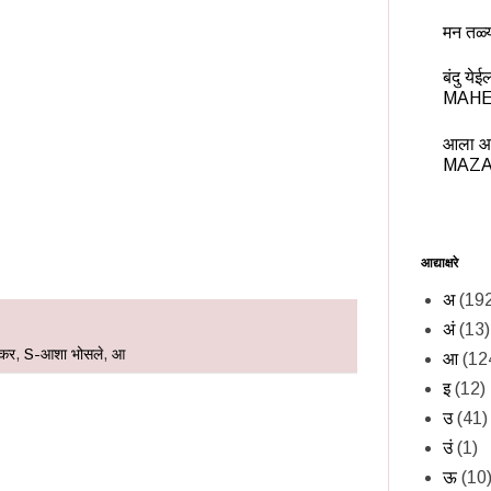
मन तळ्
बंदु य
MAHE
आला आ
MAZA
आद्याक्षरे
अ
(19
अं
(13)
ेकर
,
S-आशा भोसले
,
आ
आ
(12
इ
(12)
उ
(41)
उं
(1)
ऊ
(10