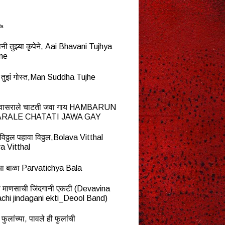
ts
नी तुझ्या कृपेने, Aai Bhavani Tujhya
ne
्ध तुझं गोस्त,Man Suddha Tujhe
न वासराले चाटती जवा गाय HAMBARUN
RALE CHATATI JAWA GAY
विठ्ठल पहावा विठ्ठल,Bolava Vitthal
a Vitthal
च्या बाळा Parvatichya Bala
ना माणसाची जिंदगानी एकटी (Devavina
chi jindagani ekti_Deool Band)
 फुलांच्या, पावले ही फुलांची