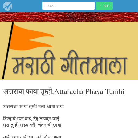
अत्तराचा फाया तुम्ही,Attaracha Phaya Tumhi
अत्तराचा फाया तुम्ही मला आणा राया
विरहाचे ऊन बाई, देह तापवून जाई
धरा तुम्ही माझ्यावरी, चंदनाची छाया
नाही आग नाही धग, परी होइ तगमग