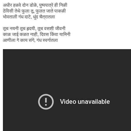
अधीर हळवे दोन डोळे, पुष्पपात्रे ही निळी
ठेविसी तेथे फुला तू, फुलत जाते पाकळी
भोवताली गंध दाटे, धुंद चैत्रातला
तूच नयनी तूच हृदयी, तूच वसशी जीवनी
काळ जाई कळत नाही, दिवस किंवा यामिनी
आणीला गे काय संगे, गंध स्वर्गातला