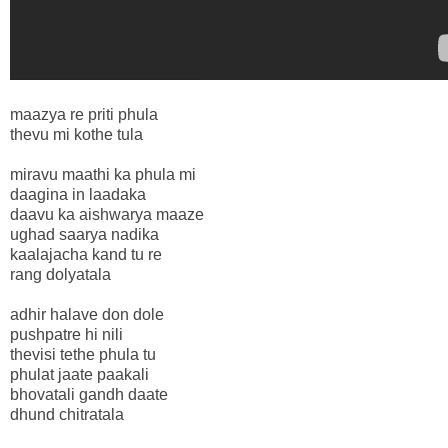
maazya re priti phula
thevu mi kothe tula
miravu maathi ka phula mi
daagina in laadaka
daavu ka aishwarya maaze
ughad saarya nadika
kaalajacha kand tu re
rang dolyatala
adhir halave don dole
pushpatre hi nili
thevisi tethe phula tu
phulat jaate paakali
bhovatali gandh daate
dhund chitratala