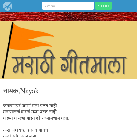
नायक,Nayak
जगासारखं जगणं मला पटत नाही
मनासारखं वागणं मला पटत नाही
माझ्या मधल्या माझा शोध घ्यायचाय् मला..
कसं जगायचं, कसं वागायचं
कुणी सांगू नका मला.