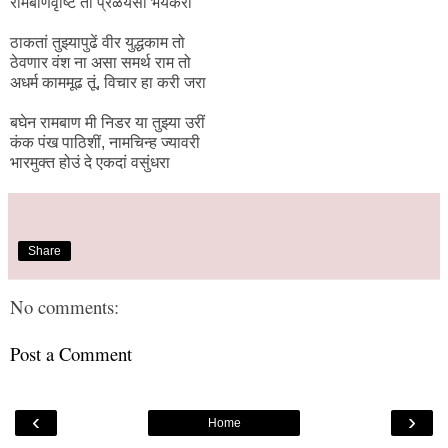
रामबाणवृष्टि ती प्रळयसी भयंकरा
ठाकतां तुझ्यापुढें वीर युद्धकाम तो
ठेवणार वंश ना असा समर्थ राम तो
अधर्म काममूढ तूं, विचार हा करी जरा
बघेन रामबाण मी निडर या तुझ्या उरीं
कंक पंख पाठिशीं, नामचिन्ह ज्यावरी
भारमुक्त हो‌उं दे एकदां वसुंधरा
Share
No comments:
Post a Comment
‹
›
Home