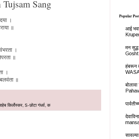
n Tujsam Sang
Popular Pos
सदया ।
हराया ॥
आई भवा
Krupe
मन सुद
श्वंभरता ।
Gosht
ायेपरता ॥
हंबरू
ाता ।
WASA
 बलवंता ॥
बोलावा 
Pahav
पार्वती
हेब किर्लोस्कर
,
S-छोटा गंधर्व
,
क
देवावि
mansa
सावल्या