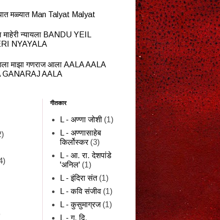
यात मळ्यात Man Talyat Malyat
ेईल माहेरी न्यायला BANDU YEIL
RI NYAYALA
ला माझा गणराज आला AALA AALA
 GANARAJ AALA
गीतकार
L - अण्णा जोशी
(1)
L - अण्णासाहेब
2)
किर्लोस्कर
(3)
L - आ. रा. देशपांडे
4)
'अनिल'
(1)
L - इंदिरा संत
(1)
L - कवि संजीव
(1)
L - कुसुमाग्रज
(1)
)
L - ग. दि.