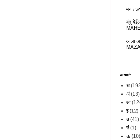
मन तळ्
बंदु य
MAHE
आला आ
MAZA
आद्याक्षरे
अ
(19
अं
(13)
आ
(12
इ
(12)
उ
(41)
उं
(1)
ऊ
(10