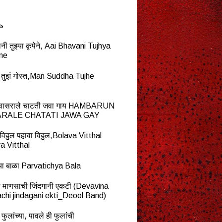
ts
नी तुझ्या कृपेने, Aai Bhavani Tujhya
ne
्ध तुझं गोस्त,Man Suddha Tujhe
न वासराले चाटती जवा गाय HAMBARUN
RALE CHATATI JAWA GAY
विठ्ठल पहावा विठ्ठल,Bolava Vitthal
a Vitthal
च्या बाळा Parvatichya Bala
ना माणसाची जिंदगानी एकटी (Devavina
chi jindagani ekti_Deool Band)
 फुलांच्या, पावले ही फुलांची