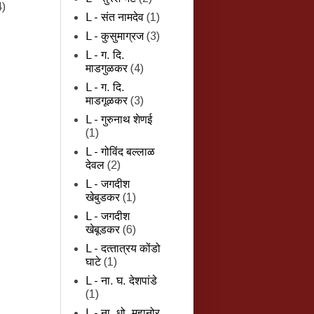
4)
L - संत नामदेव
(1)
L - कुसुमाग्रज
(3)
L - ग. दि.
माडगुळकर
(4)
L - ग. दि.
माडगूळकर
(3)
L - गुरुनाथ शेणई
(1)
L - गोविंद बल्लाळ
देवल
(2)
L - जगदीश
खेबुडकर
(1)
L - जगदीश
खेबूडकर
(6)
L - दत्‍तात्रय कोंडो
घाटे
(1)
L - ना. घ. देशपांडे
(1)
L - ना. धो. महानोर