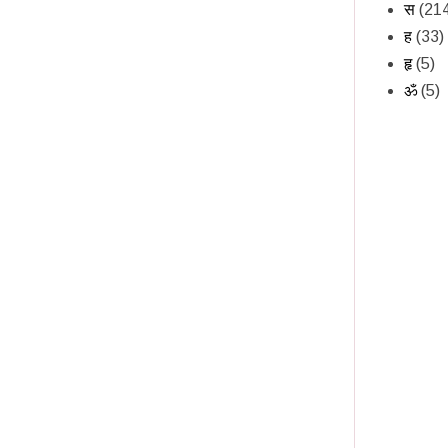
स
(21
ह
(33)
हृ
(5)
ॐ
(5)