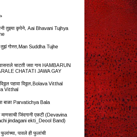
ts
नी तुझ्या कृपेने, Aai Bhavani Tujhya
ne
्ध तुझं गोस्त,Man Suddha Tujhe
न वासराले चाटती जवा गाय HAMBARUN
RALE CHATATI JAWA GAY
विठ्ठल पहावा विठ्ठल,Bolava Vitthal
a Vitthal
च्या बाळा Parvatichya Bala
ना माणसाची जिंदगानी एकटी (Devavina
chi jindagani ekti_Deool Band)
 फुलांच्या, पावले ही फुलांची