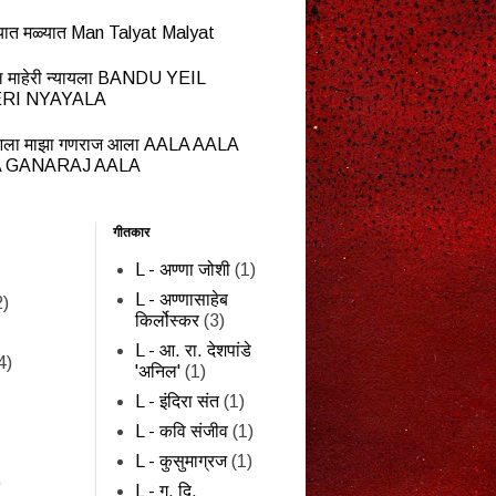
यात मळ्यात Man Talyat Malyat
ेईल माहेरी न्यायला BANDU YEIL
RI NYAYALA
ला माझा गणराज आला AALA AALA
 GANARAJ AALA
गीतकार
L - अण्णा जोशी
(1)
L - अण्णासाहेब
2)
किर्लोस्कर
(3)
L - आ. रा. देशपांडे
4)
'अनिल'
(1)
L - इंदिरा संत
(1)
L - कवि संजीव
(1)
L - कुसुमाग्रज
(1)
)
L - ग. दि.