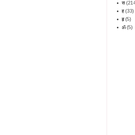
स
(21
ह
(33)
हृ
(5)
ॐ
(5)