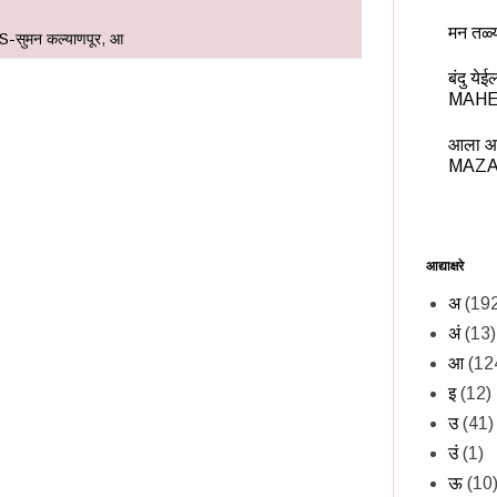
मन तळ्
S-सुमन कल्याणपूर
,
आ
बंदु य
MAHE
आला आ
MAZA
आद्याक्षरे
अ
(19
अं
(13)
आ
(12
इ
(12)
उ
(41)
उं
(1)
ऊ
(10