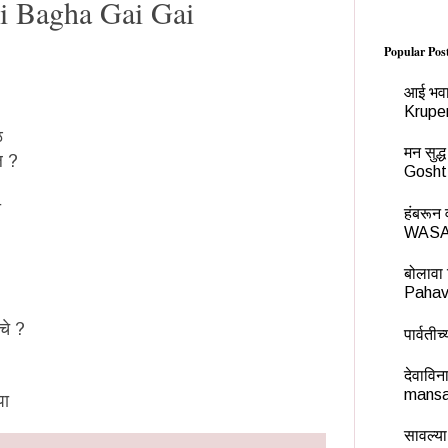
i Bagha Gai Gai
Popular Pos
आई भवा
Krupe
ळ
मन सुद
ल ?
Gosht
ी
हंबरू
WASA
बोलावा 
Pahav
चे ?
पार्वती
देवावि
mansa
पा
सावल्या