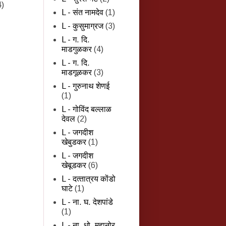
4)
L - संत नामदेव
(1)
L - कुसुमाग्रज
(3)
L - ग. दि.
माडगुळकर
(4)
L - ग. दि.
माडगूळकर
(3)
L - गुरुनाथ शेणई
(1)
L - गोविंद बल्लाळ
देवल
(2)
L - जगदीश
खेबुडकर
(1)
L - जगदीश
खेबूडकर
(6)
L - दत्‍तात्रय कोंडो
घाटे
(1)
L - ना. घ. देशपांडे
(1)
L - ना. धो. महानोर